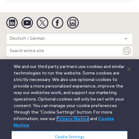
Linkedin
YouTube
Twitter
Facebook
Instagram
Search
Deutsch / German
entire
site
We and our third party partners use cookies and similar
Legal Notices
Privacy Notice
Cookie Notice
technologies to run the website. Some cookies are
Attorney Advertising
Secure Login
strictly necessary. We also use optional cookies to
provide a more personalized experience, improve the
© 2026 Orrick, Herrington & Sutcliffe LLP. All rights reserved.
way our websites work, and support our marketing
Austin
Beijing
Boston
Brussels
Charlotte
Chicago
operations. Optional cookies will only be set with your
Düsseldorf
Houston
London
Los Angeles
Miami
consent. You can manage your cookie preferences
Milan
Munich
New York
Orange County
Paris
through the “Cookie Settings” button. For more
information, see our
Privacy Notice
and
Cookie
Portland
Rome
Sacramento
San Francisco
Notice
.
Santa Monica
Seattle
Silicon Valley
Singapore
Tokyo
Washington, D.C.
Wheeling, W.V. (GOIC)
Cookie Settings