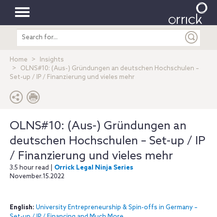
Toggle
Search
navigation
entire
site
Home
Insights
OLNS#10: (Aus-) Gründungen an deutschen Hochschulen –
Set-up / IP / Finanzierung und vieles mehr
OLNS#10: (Aus-) Gründungen an
deutschen Hochschulen – Set-up / IP
/ Finanzierung und vieles mehr
3.5 hour read |
Orrick Legal Ninja Series
November.15.2022
English:
University Entrepreneurship & Spin-offs in Germany –
Set-up / IP / Financing and Much More