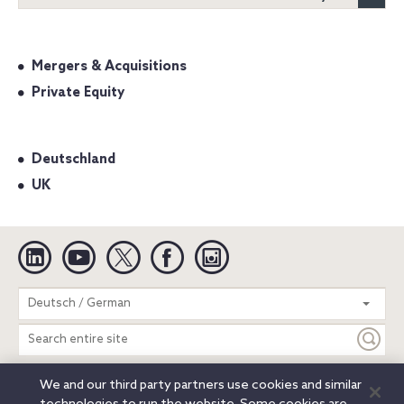
Mergers & Acquisitions
Private Equity
Deutschland
UK
Linkedin
YouTube
Twitter
Facebook
Instagram
Search
Deutsch / German
entire
site
We and our third party partners use cookies and similar
Legal Notices
Privacy Notice
Cookie Notice