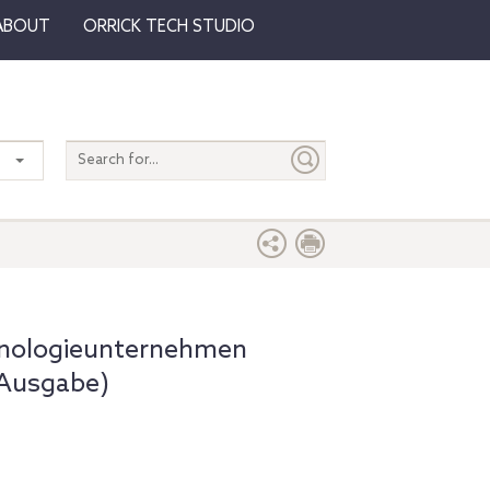
ABOUT
ORRICK TECH STUDIO
Search
entire
site
hnologieunternehmen
 Ausgabe)