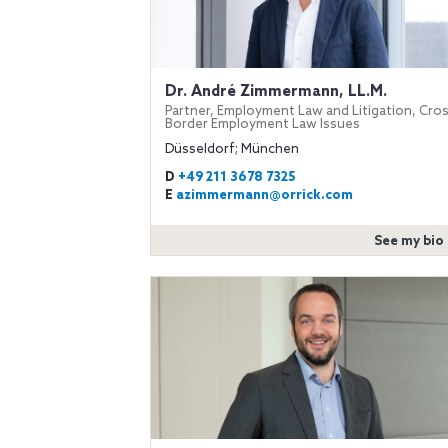
Dr. André Zimmermann, LL.M.
Partner, Employment Law and Litigation, Cro
Border Employment Law Issues
Düsseldorf; München
D
+49 211 3678 7325
E
azimmermann@orrick.com
See my bio