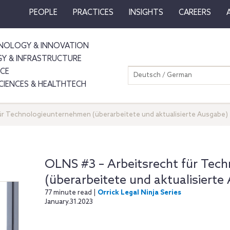
PEOPLE
PRACTICES
INSIGHTS
CAREERS
NOLOGY & INNOVATION
GY & INFRASTRUCTURE
NCE
Deutsch / German
SCIENCES & HEALTHTECH
ür Technologieunternehmen (überarbeitete und aktualisierte Ausgabe)
OLNS #3 – Arbeitsrecht für Tec
(überarbeitete und aktualisierte
77 minute read |
Orrick Legal Ninja Series
January.31.2023