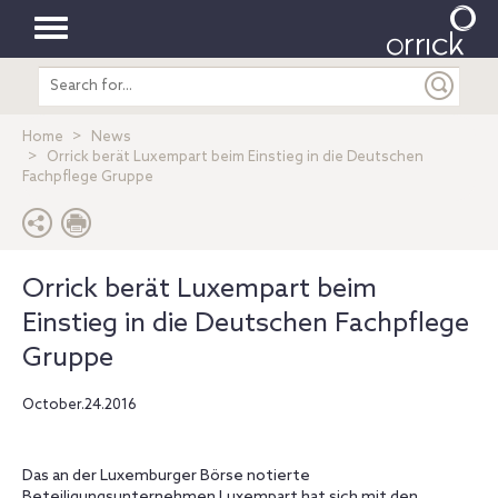
Toggle
Search
navigation
entire
site
Home
News
Orrick berät Luxempart beim Einstieg in die Deutschen
Fachpflege Gruppe
Orrick berät Luxempart beim
Einstieg in die Deutschen Fachpflege
Gruppe
October.24.2016
Das an der Luxemburger Börse notierte
Beteiligungsunternehmen Luxempart hat sich mit den