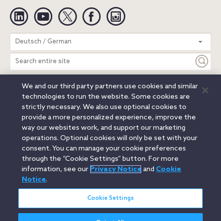
Linkedin
YouTube
Twitter
Facebook
Instagram
Search
Deutsch / German
entire
site
We and our third party partners use cookies and similar
Legal Notices
Privacy Notice
Cookie Notice
technologies to run the website. Some cookies are
Attorney Advertising
Secure Login
strictly necessary. We also use optional cookies to
provide a more personalized experience, improve the
© 2026 Orrick, Herrington & Sutcliffe LLP. All rights reserved.
way our websites work, and support our marketing
Austin
Beijing
Boston
Brussels
Charlotte
Chicago
operations. Optional cookies will only be set with your
Düsseldorf
Houston
London
Los Angeles
Miami
consent. You can manage your cookie preferences
Milan
Munich
New York
Orange County
Paris
through the “Cookie Settings” button. For more
information, see our
Privacy Notice
and
Cookie
Portland
Rome
Sacramento
San Francisco
Notice
.
Santa Monica
Seattle
Silicon Valley
Singapore
Tokyo
Washington, D.C.
Wheeling, W.V. (GOIC)
Cookie Settings