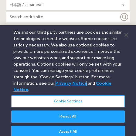
Search
日本語 / Japanese
entire
site
We and our third party partners use cookies and similar
Legal Notices
Privacy Notice
Cookie Notice
technologies to run the website. Some cookies are
Attorney Advertising
Secure Login
strictly necessary. We also use optional cookies to
provide a more personalized experience, improve the
© 2026 Orrick, Herrington & Sutcliffe LLP. All rights reserved.
way our websites work, and support our marketing
Austin
Beijing
Boston
Brussels
Charlotte
Chicago
operations. Optional cookies will only be set with your
Düsseldorf
Houston
London
Los Angeles
Miami
consent. You can manage your cookie preferences
Milan
Munich
New York
Orange County
Paris
through the “Cookie Settings” button. For more
information, see our
Privacy Notice
and
Cookie
Portland
Rome
Sacramento
San Francisco
Notice
.
Santa Monica
Seattle
Silicon Valley
Singapore
Tokyo
Washington, D.C.
Wheeling, W.V. (GOIC)
Cookie Settings
Reject All
Accept All