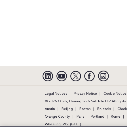
Linkedin
YouTube
Twitter
Facebook
Instagra
Legal Notices
Privacy Notice
Cookie Notice
© 2026 Orrick, Herrington & Sutcliffe LLP. All right
Austin
Beijing
Boston
Brussels
Charl
Orange County
Paris
Portland
Rome
Wheeling, W.V. (GOIC)