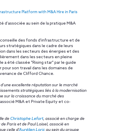
astructure Platform with M&A Hire in Paris
ité d’associée au sein de la pratique M&A
conseille des fonds d'infrastructure et de
urs stratégiques dans le cadre de leurs
tion dans les secteurs des énergies et des
ulièrement dans les secteurs en pleine
e a été classée "Rising star" par le guide
 pour son travail dans les domaines de
rovenance de Clifford Chance.
 d'une excellente réputation sur le marché
stissements stratégiques liés à la modernisation
 que sur la croissance du marché des
 associé M&A et Private Equity et co-
lle de
Christophe Lefort
, associé en charge de
de Paris et de Paul Loisel, associé en
e celle d'
Aurélien Loric
au sein du groupe