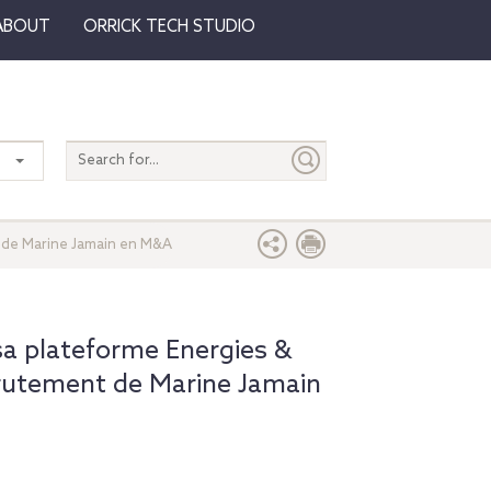
ABOUT
ORRICK TECH STUDIO
Search
entire
site
t de Marine Jamain en M&A
 sa plateforme Energies &
ecrutement de Marine Jamain