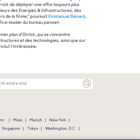
rrick de déployer une offre toujours plus
teurs des Energies & Infrastructures, des
ers de la firme
," poursuit
Emmanuel Bénard
,
fice-leader du bureau parisien.
mier plan d'Orrick, qui se concentre
structures et des technologies, ainsi que sur
onclut l’intéressée.
ch
e
mi
Milan
Munich
New York
Singapore
Tokyo
Washington, D.C.