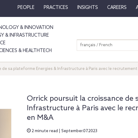
PEOPLE
PRACTICES
INSIGHTS
CAREERS
NOLOGY & INNOVATION
GY & INFRASTRUCTURE
NCE
français / French
SCIENCES & HEALTHTECH
ce de sa plateforme Energies & Infrastructure à Paris avec le recrutemen
Orrick poursuit la croissance de
Infrastructure à Paris avec le r
en M&A
2 minute read | September.07.2023