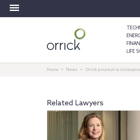
Toggle
navigation
TECH
ENER
FINA
LIFE 
Home
News
Orrick poursuit la croissan
Related Lawyers