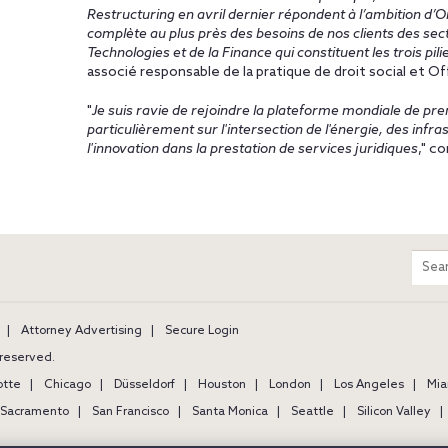
Restructuring en avril dernier répondent à l’ambition d’O
complète au plus près des besoins de nos clients des sec
Technologies et de la Finance qui constituent les trois pili
associé responsable de la pratique de droit social et Of
"
Je suis ravie de rejoindre la plateforme mondiale de pre
particulièrement sur l'intersection de l'énergie, des infra
l'innovation dans la prestation de services juridiques
," c
m
Sear
entir
site
Attorney Advertising
Secure Login
s reserved.
otte
Chicago
Düsseldorf
Houston
London
Los Angeles
Mia
Sacramento
San Francisco
Santa Monica
Seattle
Silicon Valley