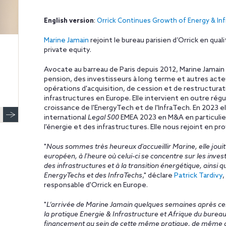
English version
:
Orrick Continues Growth of Energy & Infr
Marine Jamain
rejoint le bureau parisien d’Orrick en qual
private equity.
Avocate au barreau de Paris depuis 2012, Marine Jamain 
pension, des investisseurs à long terme et autres acte
opérations d'acquisition, de cession et de restructura
infrastructures en Europe. Elle intervient en outre rég
croissance de l'EnergyTech et de l'InfraTech. En 2023 ell
international
Legal 500
EMEA 2023 en M&A en particulier
l'énergie et des infrastructures. Elle nous rejoint en p
"
Nous sommes très heureux d'accueillir Marine, elle jouit
européen, à l'heure où celui-ci se concentre sur les inve
des infrastructures et à la transition énergétique, ainsi
EnergyTechs et des InfraTechs
," déclare
Patrick Tardivy
,
responsable d'Orrick en Europe.
"
L’arrivée de Marine Jamain quelques semaines après ce
la pratique Energie & Infrastructure et Afrique du bureau 
financement au sein de cette même pratique, de même qu