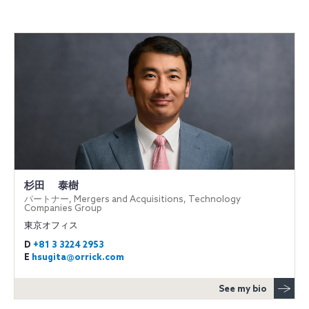
杉田 泰樹
パートナー, Mergers and Acquisitions, Technology
Companies Group
東京オフィス
D
+81 3 3224 2953
E
hsugita@orrick.com
See my bio