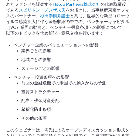
れたファンドを販売する
HiJoJo Partners株式会社
の代表取締役
である
スピリドン・メンザス氏
をお招きし、当事務所東京オフィ
スのパートナー、
杉田泰樹弁護士
と共に、世界的な新型コロナウ
イルス感染拡大に伴う金融収縮の中での、ベンチャーキャピタル
（VC）業界の動向と、ベンチャー投資条項への影響について、
以下のトピックを含め解説・意見交換を行います：
ベンチャー企業のバリュエーションへの影響
業界ごとの影響
地域ごとの影響
ステージごとの影響
ベンチャー投資条項への影響
前回の金融危機での米国での動きからの予測
投資ストラクチャー
配当・残余財産分配
希釈化防止条項
その他の条項
このウェビナーは、両氏によるオープンディスカッション形式を