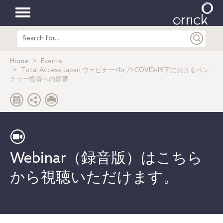
Toggle
Search
navigation
entire
site
Home
Events
Total Access Japan ウェビナー<br />COVID-19下におけるベン
チャー投資への影響
Webinar（録音版）はこちら
から視聴いただけます。