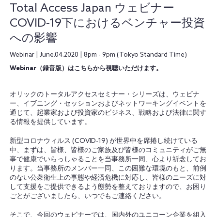
Total Access Japan ウェビナー
COVID-19下におけるベンチャー投資
への影響
Webinar | June.04.2020 | 8pm - 9pm (Tokyo Standard Time)
Webinar（録音版）はこちらから視聴いただけます。
オリックのトータルアクセスセミナー・シリーズは、ウェビナ
ー、イブニング・セッションおよびネットワーキングイベントを
通じて、起業家および投資家のビジネス、戦略および法律に関す
る情報を提供しています。
新型コロナウィルス (COVID-19) が世界中を席捲し続けている
中、まずは、皆様、皆様のご家族及び皆様のコミュニティがご無
事で健康でいらっしゃることを当事務所一同、心より祈念してお
ります。当事務所のメンバー一同、この困難な環境のもと、前例
のない公衆衛生上の事態や経済危機に対応し、皆様のニーズに対
して支援をご提供できるよう態勢を整えておりますので、お困り
ごとがございましたら、いつでもご連絡ください。
そこで、今回のウェビナーでは、国内外のユニコーン企業を組入