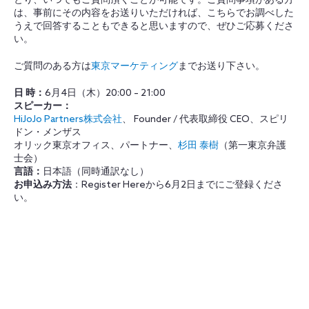
とり、いつでもご質問頂くことが可能です。ご質問事項がある方
は、事前にその内容をお送りいただければ、こちらでお調べした
うえで回答することもできると思いますので、ぜひご応募くださ
い。
ご質問のある方は
東京マーケティング
までお送り下さい。
日 時：
6月4日（木）20:00 – 21:00
スピーカー：
HiJoJo Partners株式会社
、 Founder / 代表取締役 CEO、スピリ
ドン・メンザス
オリック東京オフィス、パートナー、
杉田 泰樹
（第一東京弁護
士会）
言語：
日本語（同時通訳なし）
お申込み方法
：Register Hereから6月2日までにご登録くださ
い。